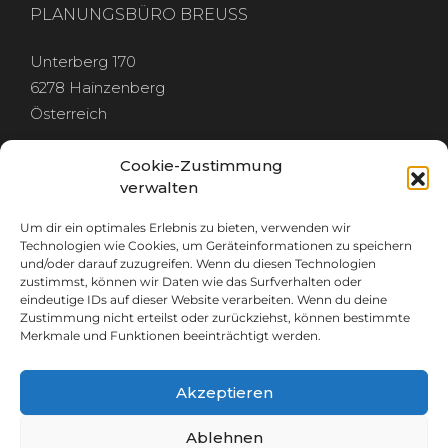
PLANUNGSBÜRO BREUSS
Unterberg 170
6278 Hainzenberg
Österreich
Cookie-Zustimmung
verwalten
Um dir ein optimales Erlebnis zu bieten, verwenden wir
RECHTLICHES
Technologien wie Cookies, um Geräteinformationen zu speichern
und/oder darauf zuzugreifen. Wenn du diesen Technologien
zustimmst, können wir Daten wie das Surfverhalten oder
IMPRESSUM
eindeutige IDs auf dieser Website verarbeiten. Wenn du deine
DATENSCHUTZ
Zustimmung nicht erteilst oder zurückziehst, können bestimmte
Merkmale und Funktionen beeinträchtigt werden.
Akzeptieren
GET IN TOUCH
Ablehnen