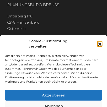
PLANUNGSBÜRO BREUSS
Unterberg 170
6278 Hainzenberg
Österreich
Cookie-Zustimmung
verwalten
Um dir ein optimales Erlebnis zu bieten, verwenden wir
RECHTLICHES
Technologien wie Cookies, um Geräteinformationen zu speichern
und/oder darauf zuzugreifen. Wenn du diesen Technologien
zustimmst, können wir Daten wie das Surfverhalten oder
IMPRESSUM
eindeutige IDs auf dieser Website verarbeiten. Wenn du deine
DATENSCHUTZ
Zustimmung nicht erteilst oder zurückziehst, können bestimmte
Merkmale und Funktionen beeinträchtigt werden.
Akzeptieren
GET IN TOUCH
Ablehnen