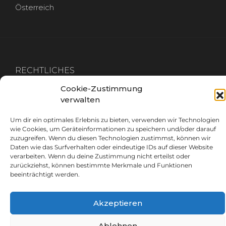
Österreich
RECHTLICHES
Cookie-Zustimmung
IMPRESSUM
verwalten
DATENSCHUTZ
Um dir ein optimales Erlebnis zu bieten, verwenden wir Technologien
wie Cookies, um Geräteinformationen zu speichern und/oder darauf
zuzugreifen. Wenn du diesen Technologien zustimmst, können wir
Daten wie das Surfverhalten oder eindeutige IDs auf dieser Website
verarbeiten. Wenn du deine Zustimmung nicht erteilst oder
zurückziehst, können bestimmte Merkmale und Funktionen
GET IN TOUCH
beeinträchtigt werden.
info@plan-breuss.at
Akzeptieren
+43 664 537 53 09
Ablehnen