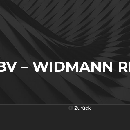
BV – WIDMANN R
Zurück