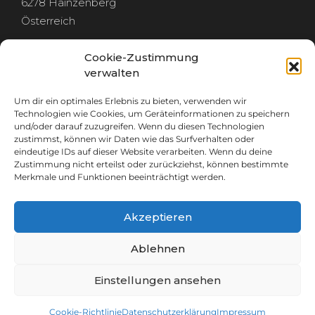
6278 Hainzenberg
Österreich
Cookie-Zustimmung
verwalten
Um dir ein optimales Erlebnis zu bieten, verwenden wir
RECHTLICHES
Technologien wie Cookies, um Geräteinformationen zu speichern
und/oder darauf zuzugreifen. Wenn du diesen Technologien
zustimmst, können wir Daten wie das Surfverhalten oder
IMPRESSUM
eindeutige IDs auf dieser Website verarbeiten. Wenn du deine
DATENSCHUTZ
Zustimmung nicht erteilst oder zurückziehst, können bestimmte
Merkmale und Funktionen beeinträchtigt werden.
Akzeptieren
GET IN TOUCH
Ablehnen
info@plan-breuss.at
Einstellungen ansehen
+43 664 537 53 09
Cookie-Richtlinie
Datenschutzerklärung
Impressum