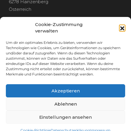
6278 Hainzenberg
Österreich
Cookie-Zustimmung
verwalten
Um dir ein optimales Erlebnis zu bieten, verwenden wir
RECHTLICHES
Technologien wie Cookies, um Geräteinformationen zu speichern
und/oder darauf zuzugreifen. Wenn du diesen Technologien
zustimmst, können wir Daten wie das Surfverhalten oder
IMPRESSUM
eindeutige IDs auf dieser Website verarbeiten. Wenn du deine
DATENSCHUTZ
Zustimmung nicht erteilst oder zurückziehst, können bestimmte
Merkmale und Funktionen beeinträchtigt werden.
Akzeptieren
GET IN TOUCH
Ablehnen
info@plan-breuss.at
Einstellungen ansehen
+43 664 537 53 09
Cookie-Richtlinie
Datenschutzerklärung
Impressum