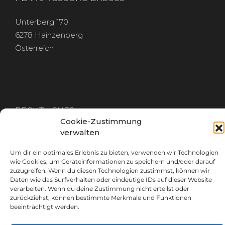
Unterberg 170
6278 Hainzenberg
Österreich
RECHTLICHES
Cookie-Zustimmung
verwalten
IMPRESSUM
DATENSCHUTZ
Um dir ein optimales Erlebnis zu bieten, verwenden wir Technologien
wie Cookies, um Geräteinformationen zu speichern und/oder darauf
zuzugreifen. Wenn du diesen Technologien zustimmst, können wir
Daten wie das Surfverhalten oder eindeutige IDs auf dieser Website
verarbeiten. Wenn du deine Zustimmung nicht erteilst oder
zurückziehst, können bestimmte Merkmale und Funktionen
GET IN TOUCH
beeinträchtigt werden.