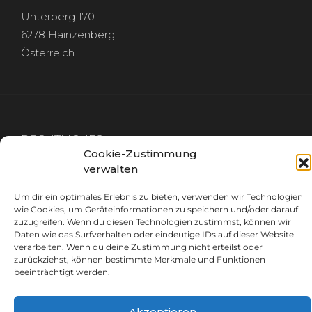
Unterberg 170
6278 Hainzenberg
Österreich
RECHTLICHES
Cookie-Zustimmung
verwalten
IMPRESSUM
DATENSCHUTZ
Um dir ein optimales Erlebnis zu bieten, verwenden wir Technologien
wie Cookies, um Geräteinformationen zu speichern und/oder darauf
zuzugreifen. Wenn du diesen Technologien zustimmst, können wir
Daten wie das Surfverhalten oder eindeutige IDs auf dieser Website
verarbeiten. Wenn du deine Zustimmung nicht erteilst oder
zurückziehst, können bestimmte Merkmale und Funktionen
GET IN TOUCH
beeinträchtigt werden.
info@plan-breuss.at
Akzeptieren