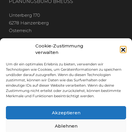
PLANUNGSBÜRO BREUSS
Unterberg 170
6278 Hainzenberg
Österreich
Cookie-Zustimmung
verwalten
Um dir ein optimales Erlebnis zu bieten, verwenden wir
RECHTLICHES
Technologien wie Cookies, um Geräteinformationen zu speichern
und/oder darauf zuzugreifen. Wenn du diesen Technologien
zustimmst, können wir Daten wie das Surfverhalten oder
IMPRESSUM
eindeutige IDs auf dieser Website verarbeiten. Wenn du deine
DATENSCHUTZ
Zustimmung nicht erteilst oder zurückziehst, können bestimmte
Merkmale und Funktionen beeinträchtigt werden.
Akzeptieren
GET IN TOUCH
Ablehnen